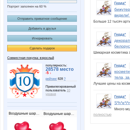
Герда*
Портрет заполнен на 60 %
бижутер
видели!
Отправить приватное сообщение
Больше 12 тысяч арти
Добавить в друзья
Герда*
Игнорировать
декорат
белорус
Сделать подарок
Шикарная косметика з
Совместная покупка: взрослый
популярность:
Герда*
28578 место
космети
-5 ↓
тела, з
рейтинг
828
?
Лучшие цены на косм
Привилегированный
пользователь
10
уровня
Герда*
S*h*e*i
Много мо
Воздушные шарики
Воздушные шарики
полностью