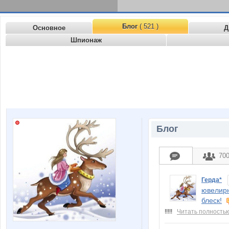
Блог
( 521 )
Основное
Д
Шпионаж
Блог
70
Герда*
ювелирн
блеск!
!!!!!
Читать полность